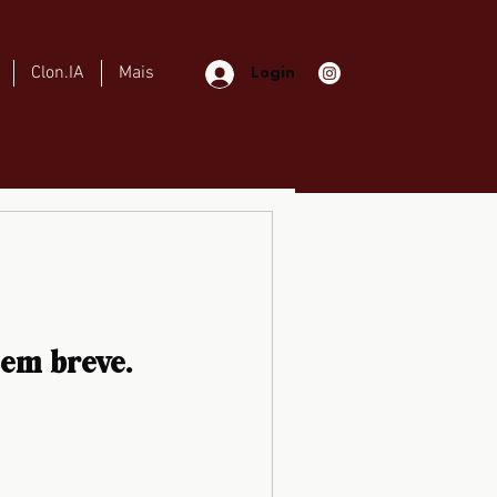
Clon.IA
Mais
Login
em breve.