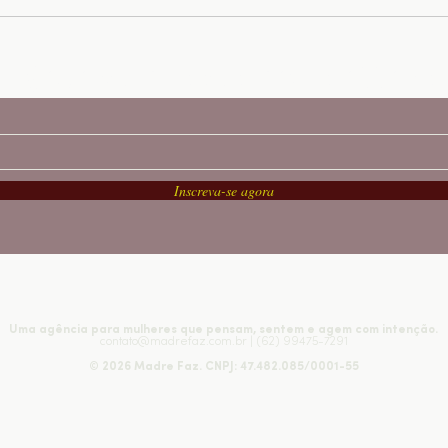
Receba nossas newsletters
Inscreva-se agora
Uma agência para mulheres que pensam, sentem e agem com intenção.
contato@madrefaz.com.br
| (62) 99475-7291
© 2026 Madre Faz. CNPJ: 47.482.085/0001-55